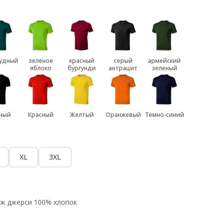
удный
зеленое
красный
серый
армейский
яблоко
бургунди
антрацит
зеленый
ный
Красный
Желтый
Оранжевый
Темно-синий
XL
3XL
аж джерси 100% хлопок