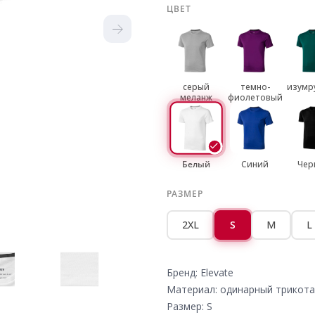
ЦВЕТ
серый
темно-
изумр
меланж
фиолетовый
Белый
Синий
Чер
РАЗМЕР
2XL
S
M
L
Бренд: Elevate
Материал: одинарный трикот
Размер: S