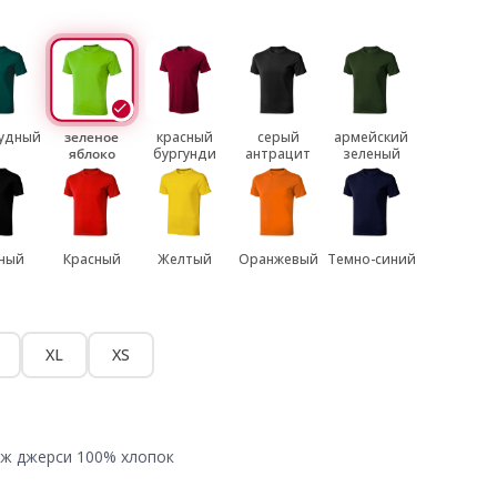
удный
зеленое
красный
серый
армейский
яблоко
бургунди
антрацит
зеленый
ный
Красный
Желтый
Оранжевый
Темно-синий
XL
XS
аж джерси 100% хлопок