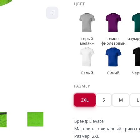
ЦВЕТ
серый
темно-
изумр
меланж
фиолетовый
Белый
Синий
Чер
РАЗМЕР
2XL
S
M
L
Бренд: Elevate
Материал: одинарный трикот
Размер: 2XL