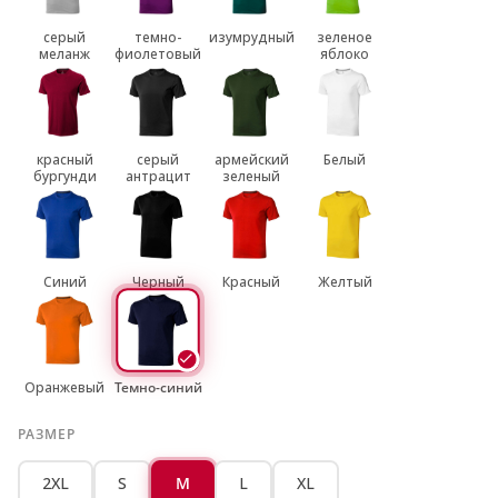
серый
темно-
изумрудный
зеленое
меланж
фиолетовый
яблоко
красный
серый
армейский
Белый
бургунди
антрацит
зеленый
Синий
Черный
Красный
Желтый
Оранжевый
Темно-синий
РАЗМЕР
2XL
S
M
L
XL