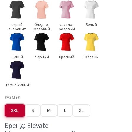
серый
бледно-
светло-
Белый
антрацит
розовый
розовый
Синий
Черный
Красный
Желтый
Темно-синий
РАЗМЕР
2XL
S
M
L
XL
Бренд: Elevate