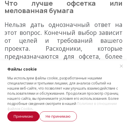
Что лучше офсетка или
мелованная бумага
Нельзя дать однозначный ответ на
этот вопрос. Конечный выбор зависит
от целей и требований вашего
проекта. Расходники, которые
предназначаются для офсета, более
подходят для больших тиражей
Файлы cookie
полиграфической продукции. Они
Мы используем файлы cookie, разработанные нашими
имеют грубую текстуру и хорошо
специалистами и третьими лицами, для анализа событий на
впитывают краску, что обеспечивает
нашем веб-сайте, что позволяет нам улучшать взаимодействие с
пользователями и обслуживание. Продолжая просмотр страниц
непрозрачность и отличную передачу
нашего сайта, вы принимаете условия его использования. Более
цветов.
подробные сведения смотрите в нашей
Политике в отношении
файлов Cookie
.
Принимаю
Не принимаю
Меловка отличается более гладкой
поверхностью и лучшей отражающей