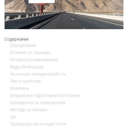
Содержание
Определение
Отличие от баннера
История возникновения
Виды билбордов
На основе принципа работы
Тип устройства
Величина
Визуальные характеристики планок
Оснащенность освещением
Методы установки
ЦА
Преимущества и недостатки