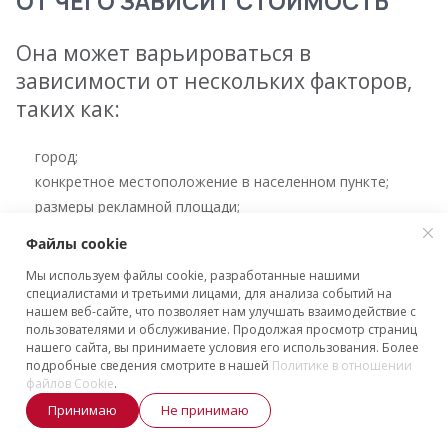
ОТ ЧЕГО ЗАВИСИТ СТОИМОСТЬ
Она может варьироваться в
зависимости от нескольких факторов,
таких как:
город;
конкретное местоположение в населенном пункте;
размеры рекламной площади;
продолжительность показа;
Файлы cookie
количество используемых сторон;
Мы используем файлы cookie, разработанные нашими
вид рекламы (коммерческая, политическая или
специалистами и третьими лицами, для анализа событий на
социальная).
нашем веб-сайте, что позволяет нам улучшать взаимодействие с
пользователями и обслуживание. Продолжая просмотр страниц
Средняя цена за изготовление
нашего сайта, вы принимаете условия его использования. Более
подробные сведения смотрите в нашей
Политике в отношении
полотна стандартного типа составляет
файлов Cookie
.
от 50 до 200 тысяч рублей.
Принимаю
Не принимаю
Долгосрочная аренда зачастую