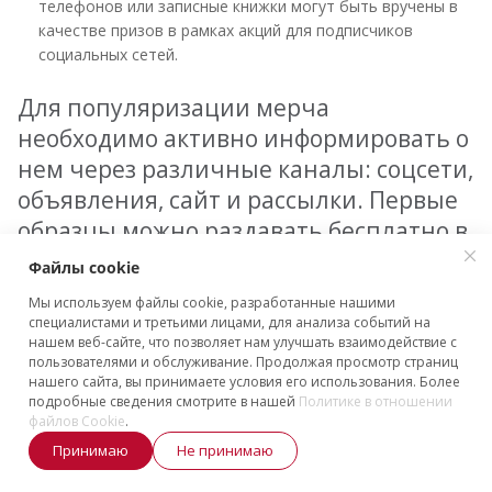
телефонов или записные книжки могут быть вручены в
качестве призов в рамках акций для подписчиков
социальных сетей.
Для популяризации мерча
необходимо активно информировать о
нем через различные каналы: соцсети,
объявления, сайт и рассылки. Первые
образцы можно раздавать бесплатно в
обмен на отзывы и упоминания от
Файлы cookie
клиентов, партнеров, амбассадоров
Мы используем файлы cookie, разработанные нашими
бренда и блогеров. Также полезным
специалистами и третьими лицами, для анализа событий на
нашем веб-сайте, что позволяет нам улучшать взаимодействие с
может оказаться сотрудничество с
пользователями и обслуживание. Продолжая просмотр страниц
художниками или участие в
нашего сайта, вы принимаете условия его использования. Более
подробные сведения смотрите в нашей
Политике в отношении
благотворительных акциях – это
файлов Cookie
.
помогает привлечь дополнительное
Принимаю
Не принимаю
внимание.